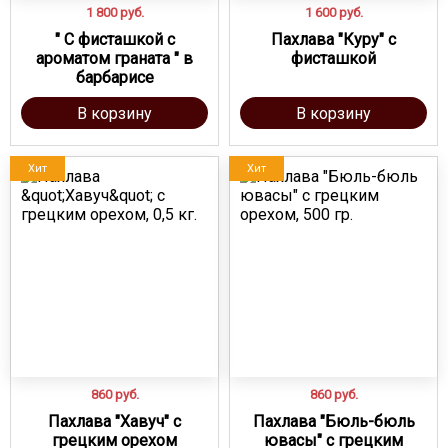
1 800
руб.
1 600
руб.
" С фисташкой с
Пахлава "Куру" с
ароматом граната " в
фисташкой
барбарисе
В корзину
В корзину
Хит
Хит
860
руб.
860
руб.
Пахлава "Хавуч" с
Пахлава "Бюль-бюль
грецким орехом
ювасы" с грецким